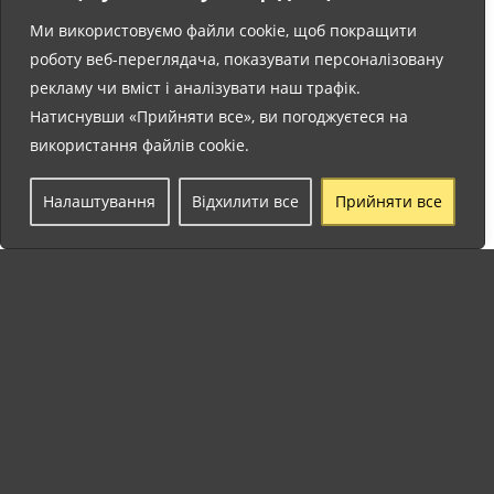
ЛІТНІЙ ТАБІР AFUCA «МАЙСТЕРНЯ ПРИГОД»: ТРИ ТИЖНІ ЯСКРАВИХ ВІДКРИТТІВ
Ми використовуємо файли cookie, щоб покращити
УКРАЇНСЬКА ШКОЛА AFUCA ЗАВЕРШИЛА НАВЧАЛЬНИЙ РІК 2025/2026
роботу веб-переглядача, показувати персоналізовану
рекламу чи вміст і аналізувати наш трафік.
ЦИФРИ, ЯКІ ВРАЖАЮТЬ. 11 ТИСЯЧ 239 ВІДВІДУВАЧІВ – ПОБУВАЛИ НА ВИСТАВЦІ ОЛЕКСИ ГРИЩЕНКА В КАНЬ-СЮР-МЕР
Натиснувши «Прийняти все», ви погоджуєтеся на
використання файлів cookie.
МАЙБУТНІ ПОДІЇ
Налаштування
Відхилити все
Прийняти все
17:00
СЕР
23
23 серпня — збираємося в Ніцці
до Дня Незалежності України!
ПЕРЕГЛЯД КАЛЕНДАРЯ