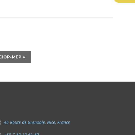
Ь-СЮР-МЕР
»
45 Route de Grenoble, Nice, France
+33 7 82 22 61 80