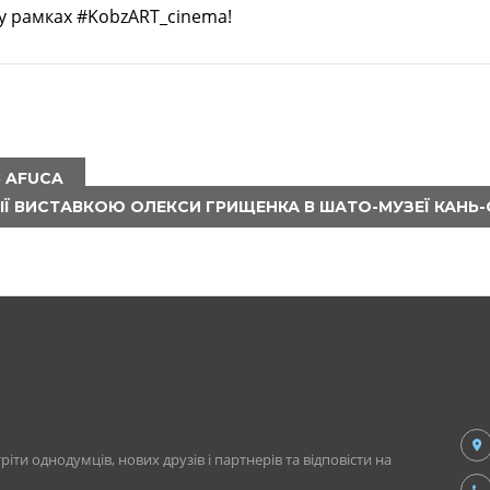
 у рамках #KobzART_cinema!
В AFUCA
УРСІЇ ВИСТАВКОЮ ОЛЕКСИ ГРИЩЕНКА В ШАТО-МУЗЕЇ КАН
ріти однодумців, нових друзів і партнерів та відповісти на