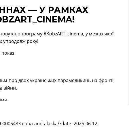
АННАХ — У РАМКАХ
BZART_CINEMA!
 нову кінопрограму #KobzART_cinema, у межах якої
х упродовж року!
 показ:
льм про двох українських парамедикинь на фронті
д війни.
ами.
000006483-cuba-and-alaska/?date=2026-06-12