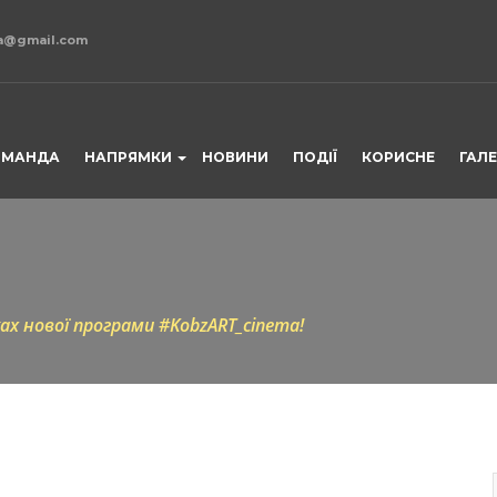
ca@gmail.com
ОМАНДА
НАПРЯМКИ
НОВИНИ
ПОДІЇ
КОРИСНЕ
ГАЛ
ках нової програми #KobzART_cinema!