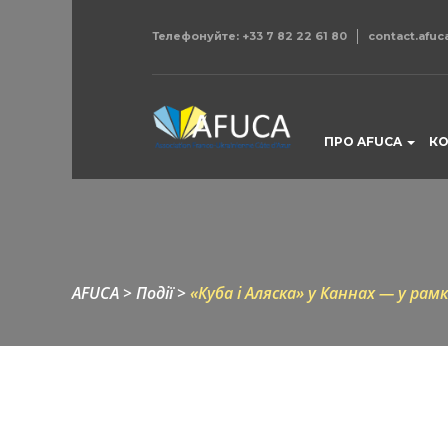
Телефонуйте:
+33 7 82 22 61 80
contact.afu
ПРО AFUCA
К
AFUCA
>
Події
>
«Куба і Аляска» у Каннах — у рам